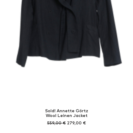
Sold! Annette Görtz
Wool Leinen Jacket
Ursprünglicher
Aktueller
559,00
€
279,00
€
Preis
Preis
war:
ist: