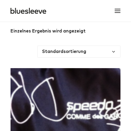
Einzelnes Ergebnis wird angezeigt
MEN
WOMEN
BRANDS
LIFESTYLE
PROJECTS
SEARCH
CART
SPRING/SUMMER COLLECTIONS ARE NOW IN
STORE