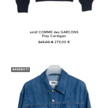
sold! COMME des GARCONS
Play Cardigan
Ursprünglicher
Aktueller
349,00
€
279,00
€
Preis
Preis
war:
ist:
349,00 €
279,00 €.
ANGEBOT!