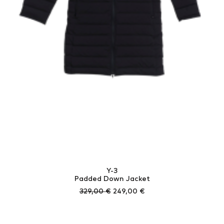
Y-3
Padded Down Jacket
Ursprünglicher
Aktueller
329,00
€
249,00
€
Preis
Preis
war:
ist:
329,00 €
249,00 €.