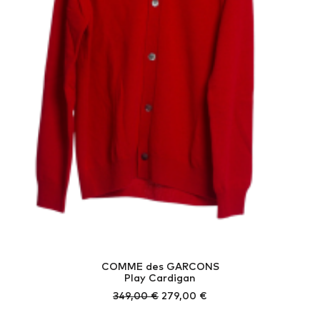
COMME des GARCONS
Play Cardigan
Ursprünglicher
Aktueller
349,00
€
279,00
€
Preis
Preis
war:
ist: