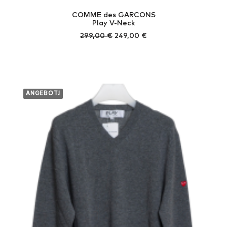
COMME des GARCONS
Play V-Neck
Ursprünglicher
Aktueller
299,00
€
249,00
€
Preis
Preis
war:
ist:
299,00 €
249,00 €.
ANGEBOT!