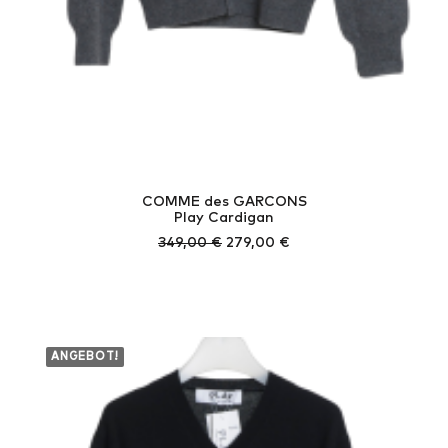
COMME des GARCONS
Play Cardigan
Ursprünglicher
Aktueller
349,00
€
279,00
€
Preis
Preis
war:
ist:
349,00 €
279,00 €.
ANGEBOT!