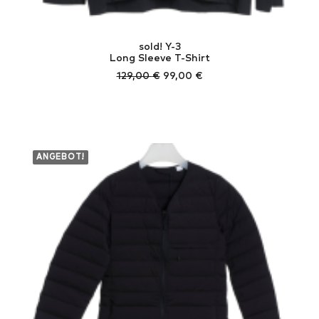
sold! Y-3
Long Sleeve T-Shirt
Ursprünglicher
Aktueller
129,00
€
99,00
€
Preis
Preis
war:
ist:
129,00 €
99,00 €.
ANGEBOT!