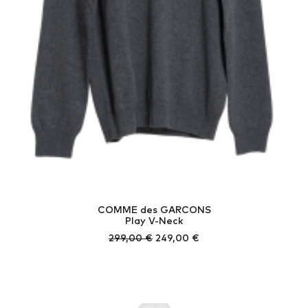
COMME des GARCONS
Play V-Neck
Ursprünglicher
Aktueller
299,00
€
249,00
€
Preis
Preis
war:
ist:
299,00 €
249,00 €.