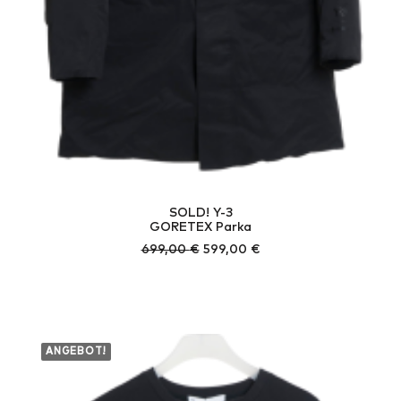
SOLD! Y-3
GORETEX Parka
Ursprünglicher
Aktueller
699,00
€
599,00
€
Preis
Preis
war:
ist:
699,00 €
599,00 €.
ANGEBOT!