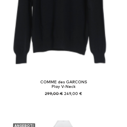
COMME des GARCONS
Play V-Neck
Ursprünglicher
Aktueller
299,00
€
249,00
€
Preis
Preis
war:
ist:
299,00 €
249,00 €.
ANGEBOT!