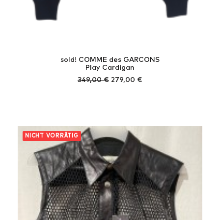
sold! COMME des GARCONS
Play Cardigan
Ursprünglicher
Aktueller
349,00
€
279,00
€
Preis
Preis
war:
ist:
349,00 €
279,00 €.
NICHT VORRÄTIG