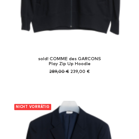
sold! COMME des GARCONS
Play Zip Up Hoodie
Ursprünglicher
Aktueller
289,00
€
239,00
€
Preis
Preis
war:
ist:
289,00 €
239,00 €.
NICHT VORRÄTIG