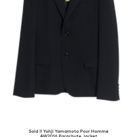
Sold !! Yohji Yamamoto Pour Homme
AW2016 Parachute Jacket