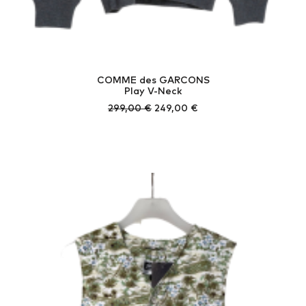
COMME des GARCONS
Play V-Neck
Ursprünglicher
Aktueller
299,00
€
249,00
€
Preis
Preis
war:
ist:
299,00 €
249,00 €.