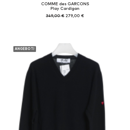
COMME des GARCONS
Play Cardigan
Ursprünglicher
Aktueller
349,00
€
279,00
€
Preis
Preis
war:
ist:
349,00 €
279,00 €.
ANGEBOT!