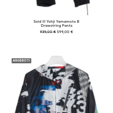
Sold !!! Yohji Yamamoto B
Drawstring Pants
Ursprünglicher
Aktueller
939,00
€
599,00
€
Preis
Preis
war:
ist:
939,00 €
599,00 €.
ANGEBOT!