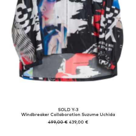
SOLD Y-3
Windbreaker Collaboration Suzume Uchida
Ursprünglicher
Aktueller
499,00
€
439,00
€
Preis
Preis
war:
ist: