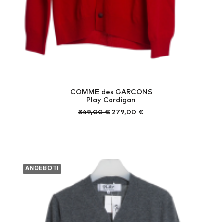
COMME des GARCONS
Play Cardigan
Ursprünglicher
Aktueller
349,00
€
279,00
€
Preis
Preis
war:
ist:
349,00 €
279,00 €.
ANGEBOT!