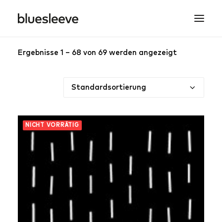
Ergebnisse 1 – 68 von 69 werden angezeigt
MEN
WOMEN
BRANDS
LIFESTYLE
PROJECTS
NICHT VORRÄTIG
SEARCH
CART
SPRING/SUMMER COLLECTIONS ARE NOW IN
STORE