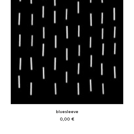
bluesleeve
0,00
€