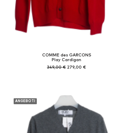
COMME des GARCONS
Play Cardigan
Ursprünglicher
Aktueller
349,00
€
279,00
€
Preis
Preis
war:
ist:
349,00 €
279,00 €.
ANGEBOT!