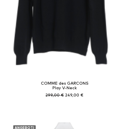
COMME des GARCONS
Play V-Neck
Ursprünglicher
Aktueller
299,00
€
249,00
€
Preis
Preis
war:
ist:
299,00 €
249,00 €.
ANGEBOT!