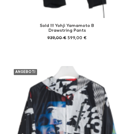
Sold !!! Yohji Yamamoto B
Drawstring Pants
Ursprünglicher
Aktueller
939,00
€
599,00
€
Preis
Preis
war:
ist:
939,00 €
599,00 €.
ANGEBOT!