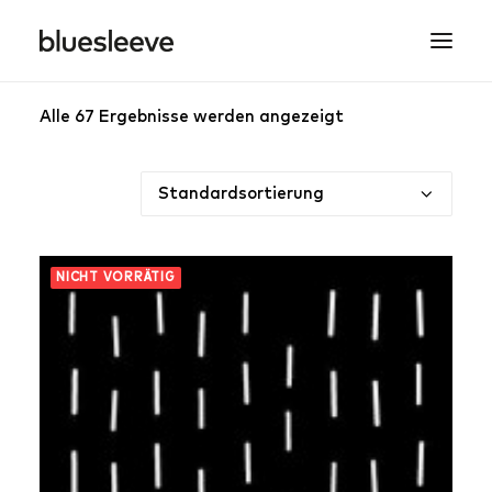
Alle 67 Ergebnisse werden angezeigt
MEN
WOMEN
BRANDS
LIFESTYLE
PROJECTS
NICHT VORRÄTIG
SEARCH
CART
SPRING/SUMMER COLLECTIONS ARE NOW IN
STORE