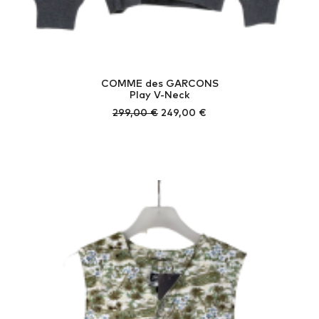
COMME des GARCONS
Play V-Neck
Ursprünglicher
Aktueller
299,00
€
249,00
€
Preis
Preis
war:
ist:
299,00 €
249,00 €.