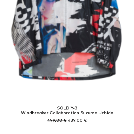
SOLD Y-3
Windbreaker Collaboration Suzume Uchida
Ursprünglicher
Aktueller
499,00
€
439,00
€
Preis
Preis
war:
ist: