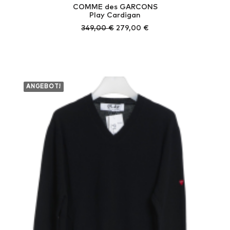
COMME des GARCONS
Play Cardigan
Ursprünglicher
Aktueller
349,00
€
279,00
€
Preis
Preis
war:
ist:
349,00 €
279,00 €.
ANGEBOT!