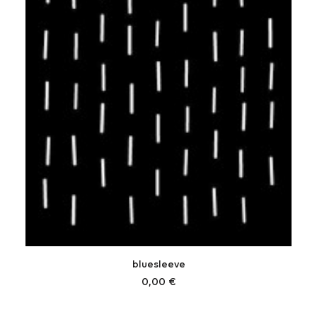
bluesleeve
0,00
€