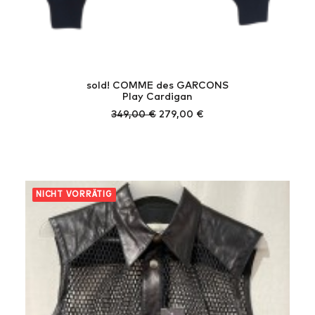
sold! COMME des GARCONS
Play Cardigan
Ursprünglicher
Aktueller
349,00
€
279,00
€
Preis
Preis
war:
ist:
349,00 €
279,00 €.
NICHT VORRÄTIG