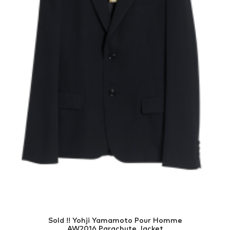
Sold !! Yohji Yamamoto Pour Homme
AW2016 Parachute Jacket