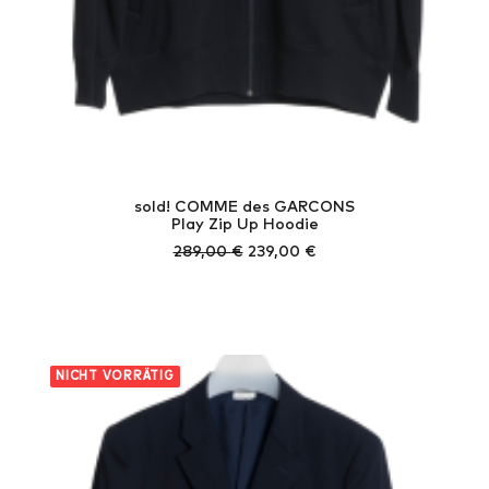
sold! COMME des GARCONS
Play Zip Up Hoodie
Ursprünglicher
Aktueller
289,00
€
239,00
€
Preis
Preis
war:
ist:
289,00 €
239,00 €.
NICHT VORRÄTIG